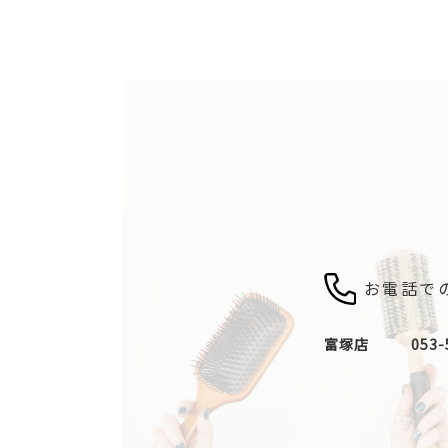
お電話で
富塚店
053-