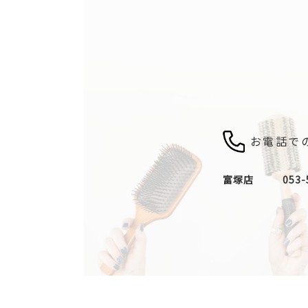
お電話で
富塚店
053-